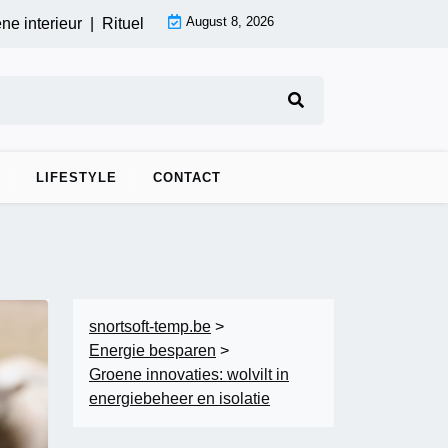
August 8, 2026
|
Rituele ontspanning: koudwater wellness begin je dag fris |
Z
LIFESTYLE
CONTACT
snortsoft-temp.be
>
Energie besparen
>
Groene innovaties: wolvilt in
energiebeheer en isolatie