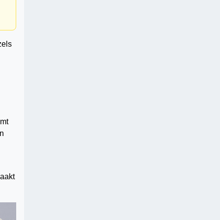
zels
omt
en
aakt