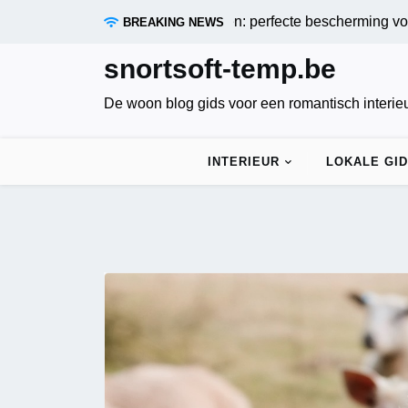
Skip
 zandstormen trotseren: perfecte bescherming voor je tuin |
In
BREAKING NEWS
to
content
snortsoft-temp.be
De woon blog gids voor een romantisch interie
INTERIEUR
LOKALE GI