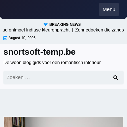
Skip
Menu
to
content
BREAKING NEWS
d ontmoet Indiase kleurenpracht |
Zonnedoeken die zandstormen
August 10, 2026
snortsoft-temp.be
De woon blog gids voor een romantisch interieur
Zoeken
naar: