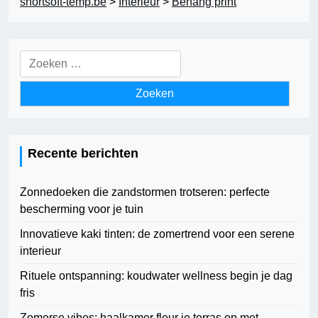
snortsoft-temp.be
>
Interieur
>
Behang print
Zoeken
naar:
Recente berichten
Zonnedoeken die zandstormen trotseren: perfecte
bescherming voor je tuin
Innovatieve kaki tinten: de zomertrend voor een serene
interieur
Rituele ontspanning: koudwater wellness begin je dag
fris
Zomerse vibes: haalkamer fleur je terras op met