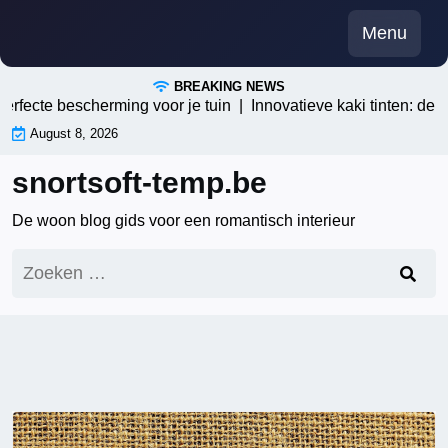
Skip
Menu
to
content
BREAKING NEWS
cte bescherming voor je tuin |
Innovatieve kaki tinten: de zome
August 8, 2026
snortsoft-temp.be
De woon blog gids voor een romantisch interieur
Zoeken
naar: