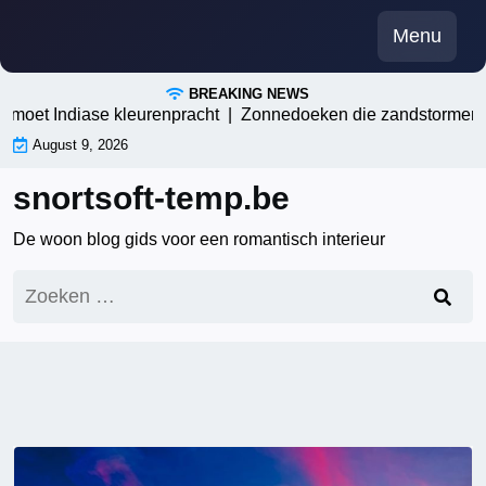
Skip
Menu
to
content
BREAKING NEWS
 Indiase kleurenpracht |
Zonnedoeken die zandstormen trotsere
August 9, 2026
snortsoft-temp.be
De woon blog gids voor een romantisch interieur
Zoeken
naar: