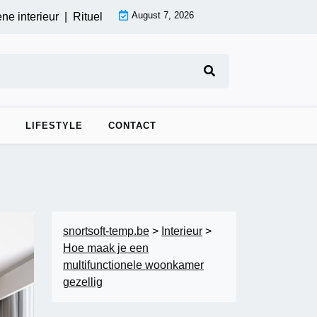
August 7, 2026
terieur |
Rituele ontspanning: koudwater wellness begin je dag 
LIFESTYLE
CONTACT
snortsoft-temp.be
>
Interieur
>
Hoe maak je een
multifunctionele woonkamer
gezellig