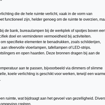
rlichting die de hele ruimte verlicht, vaak in de vorm van
 functioneel zijn, helder genoeg om de ruimte te overzien, ma
j de bank, bureaulampen bij de werkplek of spotjes boven ee
fiek doel en verminderen vermoeidheid bij activiteiten.
om specifieke elementen te benadrukken, zoals schilderijen,
k aan sfeervolle vloerlampen, tafellampen of LED-strips.
chtslingers en open haarden. Deze bronnen dragen bij aan de
rtemperatuur aan te passen, bijvoorbeeld via dimmers of slimme
lle, koele verlichting is geschikt voor werken, terwijl een warm
.
een ruimte, wat bijdraagt aan het gevoel van gezelligheid. Diver
e omgeving creëren.