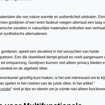
materialen die van nature warmte en authenticiteit uitstralen. Een
linnen gordijnen of een leren fauteuil voegen allemaal een laag 
sche variaties in natuurlijke materialen onthullen een verhaal,
el synthetische alternatieven.
n gordijnen, speelt een sleutelrol in het verzachten van harde
 patroon. Een dik vloerkleed dempt geluid en voelt aangenaam 
 tot ontspanning. Gordijnen kunnen niet alleen privacy bieden 
koestiek en de algehele sfeer.
 woonkamer gezellig kunt maken, is het ook interessant om te ki
 spelen in het creëren van de juiste sfeer. In het artikel “
coratie
” vind je tips en ideeën om je ruimte niet alleen functionee