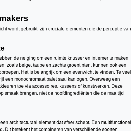
ermakers
ht wordt gebruikt, zijn cruciale elementen die de perceptie va
te
hebben de neiging om een ruimte knusser en intiemer te maken.
inten, zoals beige, taupe en zachte groentinten, kunnen ook een
oproepen. Het is belangrijk om een evenwicht te vinden. Te veel
rwijl een monochromaat palet saai kan ogen. Overweeg een
tkleuren toe via accessoires, kussens of kunstwerken. Deze
op smaak brengen, niet de hoofdingrediënten die de maaltijd
s een architecturaal element dat sfeer schept. Een multifunctione
g. Dit betekent het combineren van verschillende soorten