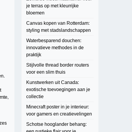
je terras op met kleurrijke
bloemen
Canvas kopen van Rotterdam:
styling met stadslandschappen
Waterbesparend douchen:
innovatieve methodes in de
praktijk
Stijlvolle thread border routers
voor een slim thuis
en.
Kunstwerken uit Canada:
exotische toevoegingen aan je
t
collectie
imte,
Minecraft poster in je interieur:
voor gamers en creatievelingen
uzes
Schotse hooglander behang:
een rustieke flair voor je