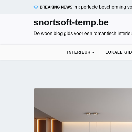
Skip
ken die zandstormen trotseren: perfecte bescherming voor je 
BREAKING NEWS
to
content
snortsoft-temp.be
De woon blog gids voor een romantisch interie
INTERIEUR
LOKALE GI