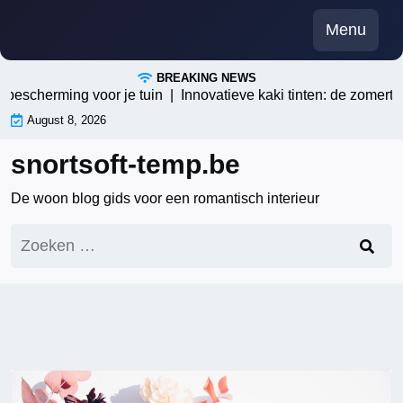
Skip
Menu
to
content
BREAKING NEWS
cherming voor je tuin |
Innovatieve kaki tinten: de zomertrend 
August 8, 2026
snortsoft-temp.be
De woon blog gids voor een romantisch interieur
Zoeken
naar: