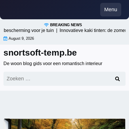
Skip
Menu
to
content
BREAKING NEWS
herming voor je tuin |
Innovatieve kaki tinten: de zomertrend v
August 9, 2026
snortsoft-temp.be
De woon blog gids voor een romantisch interieur
Zoeken
naar: